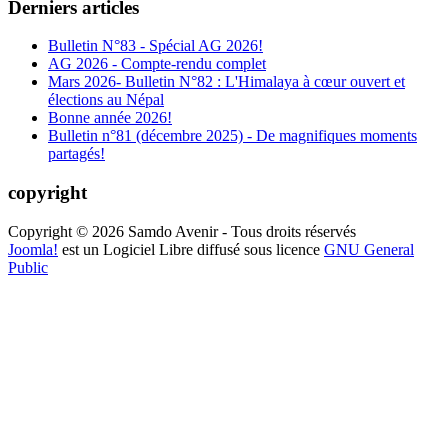
Derniers articles
Bulletin N°83 - Spécial AG 2026!
AG 2026 - Compte-rendu complet
Mars 2026- Bulletin N°82 : L'Himalaya à cœur ouvert et
élections au Népal
Bonne année 2026!
Bulletin n°81 (décembre 2025) - De magnifiques moments
partagés!
copyright
Copyright © 2026 Samdo Avenir - Tous droits réservés
Joomla!
est un Logiciel Libre diffusé sous licence
GNU General
Public